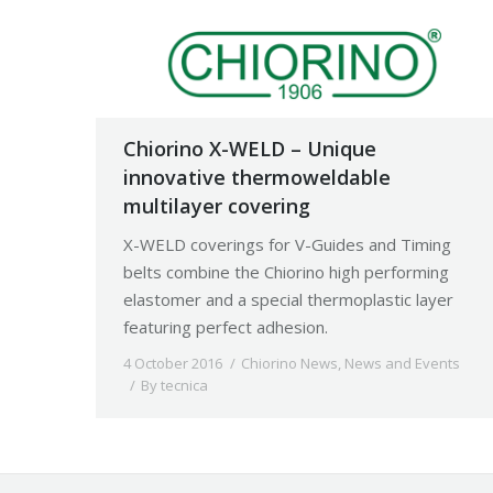
Chiorino X-WELD – Unique
innovative thermoweldable
multilayer covering
X-WELD coverings for V-Guides and Timing
belts combine the Chiorino high performing
elastomer and a special thermoplastic layer
featuring perfect adhesion.
4 October 2016
Chiorino News
,
News and Events
By
tecnica